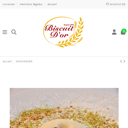
Livraison
Mentions légales
Accueil
Wishlist (
0
)
0
Accueil
GHOURAEBE