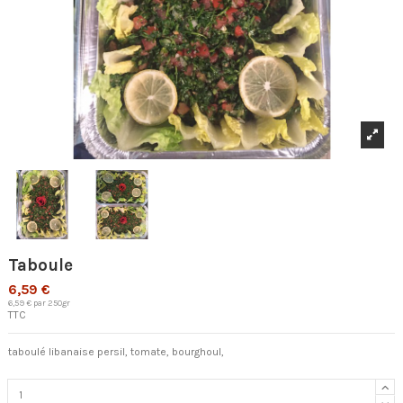
Taboule
6,59 €
6,59 € par 250gr
TTC
taboulé libanaise persil, tomate, bourghoul,