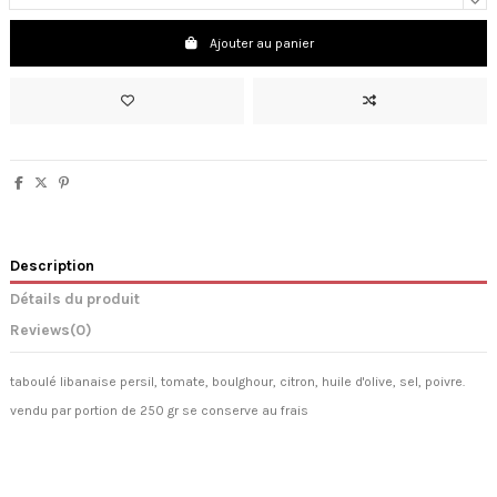
Ajouter au panier
Description
Détails du produit
Reviews
(0)
taboulé libanaise persil, tomate, boulghour, citron, huile d'olive, sel, poivre.
vendu par portion de 250 gr se conserve au frais