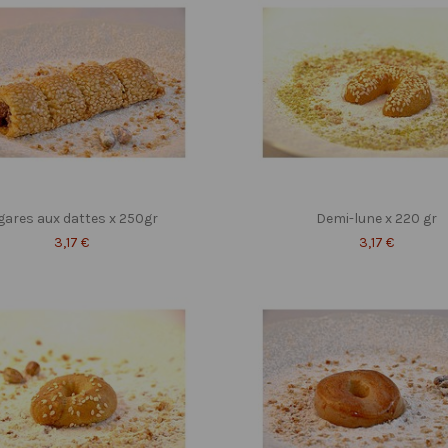
gares aux dattes x 250gr
Demi-lune x 220 gr
3,17 €
3,17 €