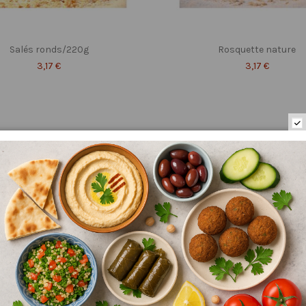
Salés ronds/220g
Rosquette nature
3,17 €
3,17 €