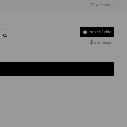
Wishlist (
0
)
Panier
/
Vide
Connexion