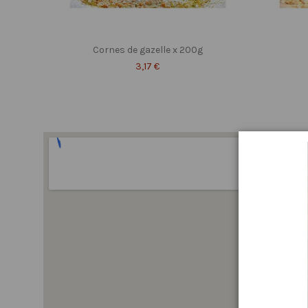
Cornes de gazelle x 200g
3,17 €