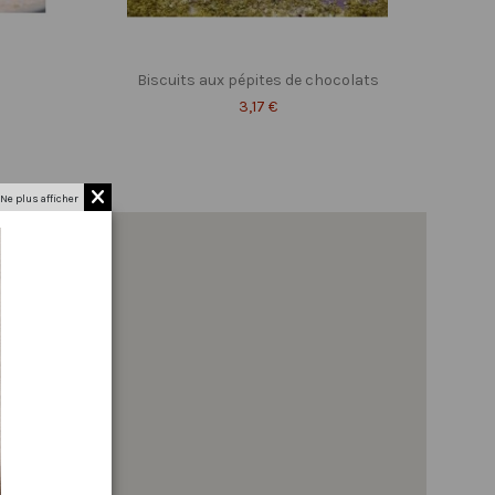
Biscuits aux pépites de chocolats
3,17 €
Ne plus afficher