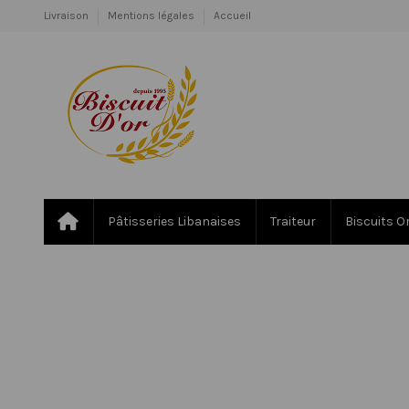
Livraison
Mentions légales
Accueil
Pâtisseries Libanaises
Traiteur
Biscuits O