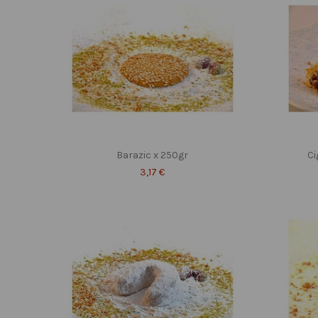
Barazic x 250gr
Ci
3,17 €